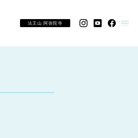
法王山 阿弥陀寺