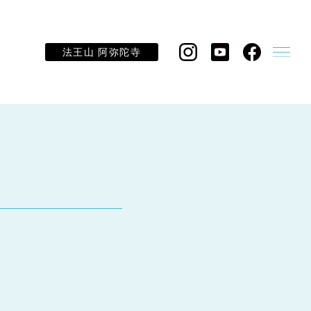
法王山 阿弥陀寺