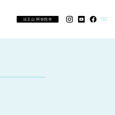
法王山 阿弥陀寺