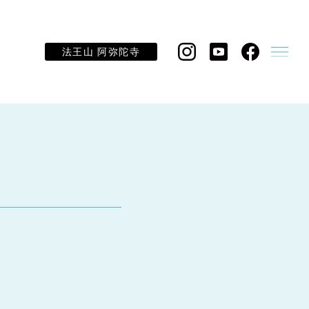
法王山 阿弥陀寺