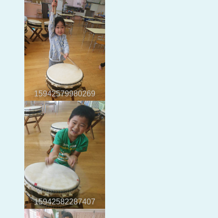
15942579980269
15942582287407