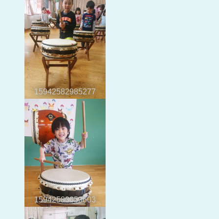
15942582985277
15942583053603