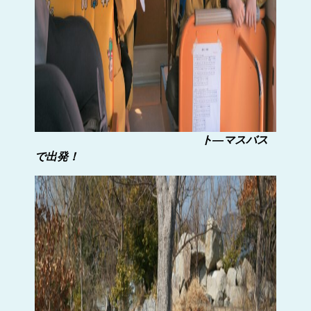
ト―
マスバス
で出発！