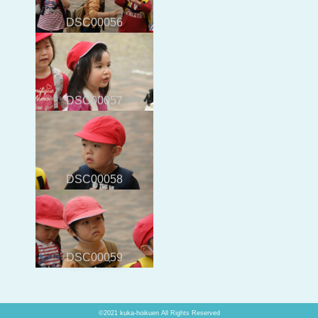
DSC00056
DSC00057
DSC00058
DSC00059
©2021 kuka-hoikuen All Rights Reserved